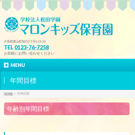
夕張郡栗山町朝日3丁目115-20
TEL
0123-76-7258
お気軽にお問い合わせください
MENU
年間目標
HOME
»
年間目標
年齢別年間目標