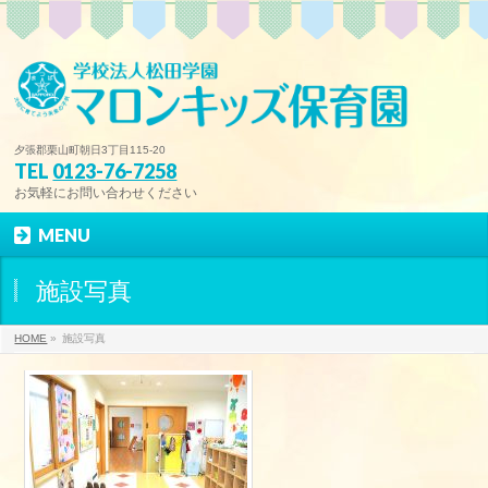
夕張郡栗山町朝日3丁目115-20
TEL
0123-76-7258
お気軽にお問い合わせください
MENU
施設写真
HOME
»
施設写真